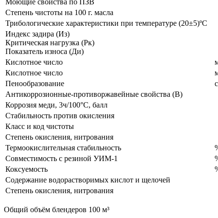
Моющие свойства по ПЗВ
Степень чистоты на 100 г. масла
Трибологические характеристики при температуре (20±5)ºС
Индекс задира (Из)
Критическая нагрузка (Рк)
Показатель износа (Ди)
Кислотное число
Кислотное число
Пенообразование
Антикоррозионные-противоржавейные свойства (В)
Коррозия меди, 3ч/100°С, балл
Стабильность против окисления
Класс и код чистоты
Степень окисления, нитрования
Термоокислительная стабильность
Совместимость с резиной УИМ-1
Коксуемость
Содержание водорастворимых кислот и щелочей
Степень окисления, нитрования
Общий объём блендеров
100 м³