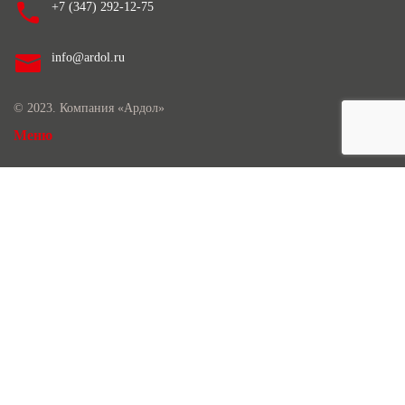
+7 (347) 292-12-75
info@ardol.ru
© 2023. Компания «Ардол»
Меню
Продукция
О нас
Контрактное производство
Новости
Лаборатория
Контакты
Продукция
Услуги