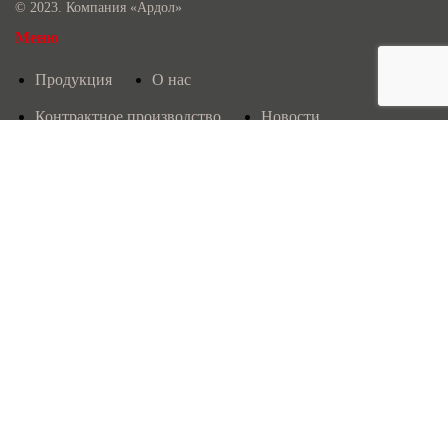
© 2023. Компания «Ардол»
Меню
Продукция
О нас
Контрактное производство
Новости
Лаборатория
Контакты
Продукция
Услуги
Контрактное производство
Политика конфиденциальности