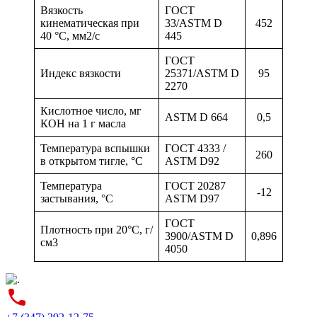
Вязкость
ГОСТ
кинематическая при
33/ASTM D
452
40 °С, мм2/с
445
ГОСТ
Индекс вязкости
25371/ASTM D
95
2270
Кислотное число, мг
ASTM D 664
0,5
КОН на 1 г масла
Температура вспышки
ГОСТ 4333 /
260
в открытом тигле, °С
ASTM D92
Температура
ГОСТ 20287
-12
застывания, °С
ASTM D97
ГОСТ
Плотность при 20°С, г/
3900/ASTM D
0,896
см3
4050