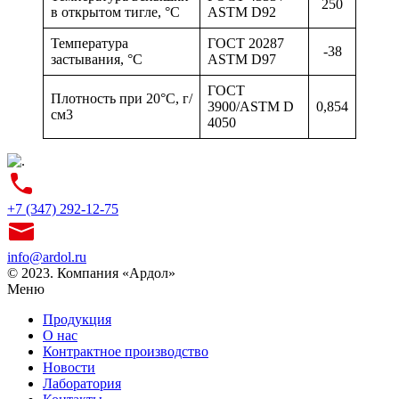
250
в открытом тигле, °С
ASTM D92
Температура
ГОСТ 20287
-38
застывания, °С
ASTM D97
ГОСТ
Плотность при 20°С, г/
3900/ASTM D
0,854
см3
4050
+7 (347) 292-12-75
info@ardol.ru
© 2023. Компания «Ардол»
Меню
Продукция
О нас
Контрактное производство
Новости
Лаборатория