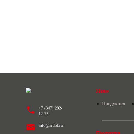
Меню
Продукция
+7 (347) 292-
12-75
info@ardol.ru
Продукция